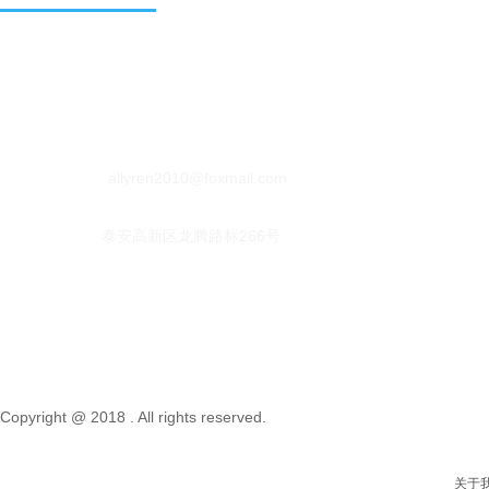
服务时间：周一至周五 9：00-24：00
联系电话：+86-15553127020
email：
allyren2010@foxmail.com
地址：
泰安高新区龙腾路标266号
Copyright @ 2018 . All rights reserved.
关于